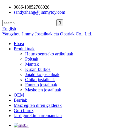
0086-13852708028
sandyzhang@jimmytoy.com
English
Yangzhou Jimmy Jostailuak eta Opariak Co., Ltd.
Etxea
Produktuak
Haurtxoentzako artikuluak
Poltsak
Mantak
Kuxin-burkoa
Jaialdiko jostailuak
Ohiko jostailuak
Funtzio jostailuak
Maskoten jostailuak
OEM
Berriak
Maiz egiten diren galderak
Guri buruz
Jarri gurekin harremanetan