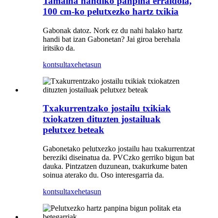
Tamaina handiko panpina erraldoia,
100 cm-ko pelutxezko hartz txikia
Gabonak datoz. Nork ez du nahi halako hartz
handi bat izan Gabonetan? Jai giroa berehala
iritsiko da.
kontsulta
xehetasun
Txakurrentzako jostailu txikiak
txiokatzen dituzten jostailuak
pelutxez beteak
Gabonetako pelutxezko jostailu hau txakurrentzat
bereziki diseinatua da. PVCzko gerriko bigun bat
dauka. Pintzatzen duzunean, txakurkume baten
soinua aterako du. Oso interesgarria da.
kontsulta
xehetasun