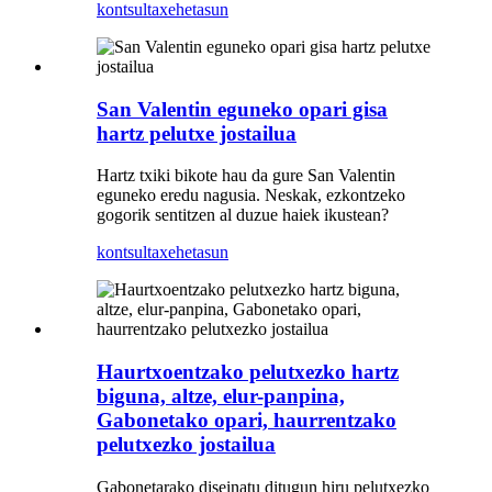
kontsulta
xehetasun
San Valentin eguneko opari gisa
hartz pelutxe jostailua
Hartz txiki bikote hau da gure San Valentin
eguneko eredu nagusia. Neskak, ezkontzeko
gogorik sentitzen al duzue haiek ikustean?
kontsulta
xehetasun
Haurtxoentzako pelutxezko hartz
biguna, altze, elur-panpina,
Gabonetako opari, haurrentzako
pelutxezko jostailua
Gabonetarako diseinatu ditugun hiru pelutxezko