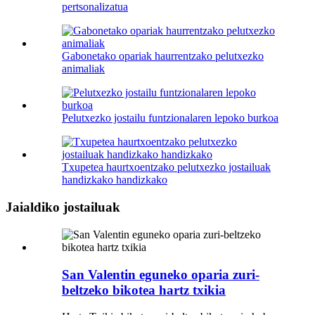
pertsonalizatua
Gabonetako opariak haurrentzako pelutxezko
animaliak
Pelutxezko jostailu funtzionalaren lepoko burkoa
Txupetea haurtxoentzako pelutxezko jostailuak
handizkako handizkako
Jaialdiko jostailuak
San Valentin eguneko oparia zuri-
beltzeko bikotea hartz txikia