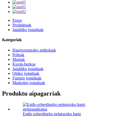
Etxea
Produktuak
Jaialdiko jostailuak
Kategoriak
Haurtxoentzako artikuluak
Poltsak
Mantak
Kuxin-burkoa
Jaialdiko jostailuak
Ohiko jostailuak
Funtzio jostailuak
Maskoten jostailuak
Produktu aipagarriak
Estilo ezberdineko pelutxezko hartz