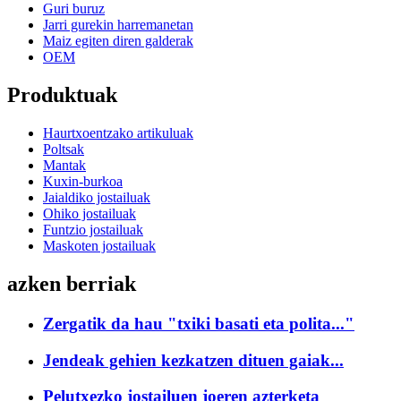
Guri buruz
Jarri gurekin harremanetan
Maiz egiten diren galderak
OEM
Produktuak
Haurtxoentzako artikuluak
Poltsak
Mantak
Kuxin-burkoa
Jaialdiko jostailuak
Ohiko jostailuak
Funtzio jostailuak
Maskoten jostailuak
azken berriak
Zergatik da hau "txiki basati eta polita..."
Jendeak gehien kezkatzen dituen gaiak...
Pelutxezko jostailuen joeren azterketa