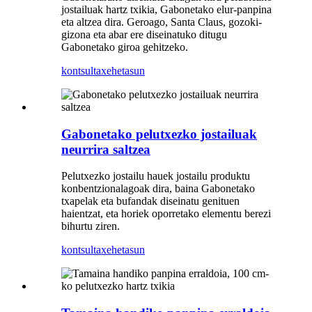
jostailuak hartz txikia, Gabonetako elur-panpina
eta altzea dira. Geroago, Santa Claus, gozoki-
gizona eta abar ere diseinatuko ditugu
Gabonetako giroa gehitzeko.
kontsulta
xehetasun
Gabonetako pelutxezko jostailuak
neurrira saltzea
Pelutxezko jostailu hauek jostailu produktu
konbentzionalagoak dira, baina Gabonetako
txapelak eta bufandak diseinatu genituen
haientzat, eta horiek oporretako elementu berezi
bihurtu ziren.
kontsulta
xehetasun