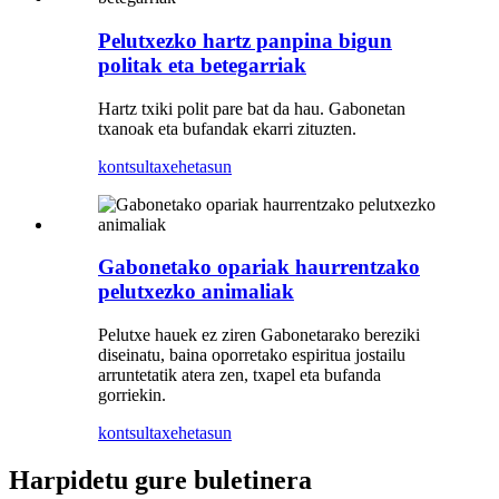
Pelutxezko hartz panpina bigun
politak eta betegarriak
Hartz txiki polit pare bat da hau. Gabonetan
txanoak eta bufandak ekarri zituzten.
kontsulta
xehetasun
Gabonetako opariak haurrentzako
pelutxezko animaliak
Pelutxe hauek ez ziren Gabonetarako bereziki
diseinatu, baina oporretako espiritua jostailu
arruntetatik atera zen, txapel eta bufanda
gorriekin.
kontsulta
xehetasun
Harpidetu gure buletinera