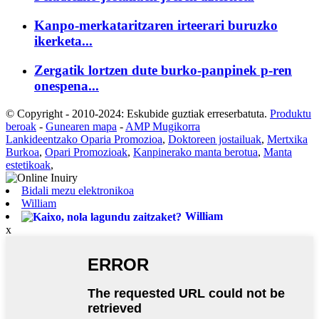
Kanpo-merkataritzaren irteerari buruzko
ikerketa...
Zergatik lortzen dute burko-panpinek p-ren
onespena...
© Copyright - 2010-2024: Eskubide guztiak erreserbatuta.
Produktu
beroak
-
Gunearen mapa
-
AMP Mugikorra
Lankideentzako Oparia Promozioa
,
Doktoreen jostailuak
,
Mertxika
Burkoa
,
Opari Promozioak
,
Kanpinerako manta berotua
,
Manta
estetikoak
,
Bidali mezu elektronikoa
William
William
x