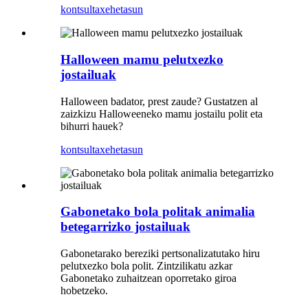
kontsulta
xehetasun
Halloween mamu pelutxezko
jostailuak
Halloween badator, prest zaude? Gustatzen al
zaizkizu Halloweeneko mamu jostailu polit eta
bihurri hauek?
kontsulta
xehetasun
Gabonetako bola politak animalia
betegarrizko jostailuak
Gabonetarako bereziki pertsonalizatutako hiru
pelutxezko bola polit. Zintzilikatu azkar
Gabonetako zuhaitzean oporretako giroa
hobetzeko.