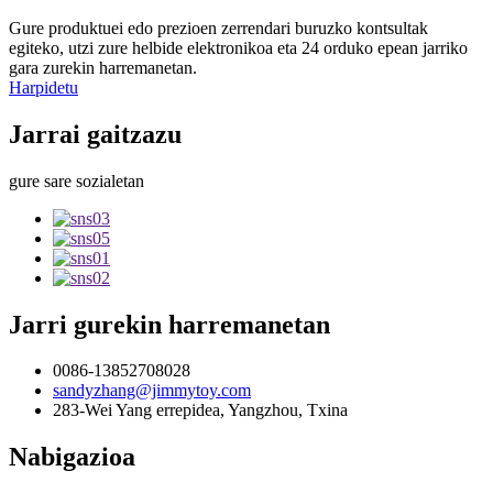
Gure produktuei edo prezioen zerrendari buruzko kontsultak
egiteko, utzi zure helbide elektronikoa eta 24 orduko epean jarriko
gara zurekin harremanetan.
Harpidetu
Jarrai gaitzazu
gure sare sozialetan
Jarri gurekin harremanetan
0086-13852708028
sandyzhang@jimmytoy.com
283-Wei Yang errepidea, Yangzhou, Txina
Nabigazioa