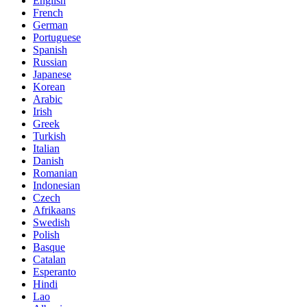
English
French
German
Portuguese
Spanish
Russian
Japanese
Korean
Arabic
Irish
Greek
Turkish
Italian
Danish
Romanian
Indonesian
Czech
Afrikaans
Swedish
Polish
Basque
Catalan
Esperanto
Hindi
Lao