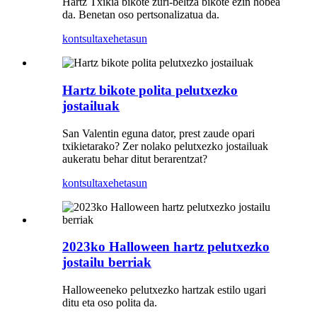
Hartz Txikia bikote zuri-beltza bikote ezin hobea
da. Benetan oso pertsonalizatua da.
kontsulta
xehetasun
Hartz bikote polita pelutxezko
jostailuak
San Valentin eguna dator, prest zaude opari
txikietarako? Zer nolako pelutxezko jostailuak
aukeratu behar ditut berarentzat?
kontsulta
xehetasun
2023ko Halloween hartz pelutxezko
jostailu berriak
Halloweeneko pelutxezko hartzak estilo ugari
ditu eta oso polita da.