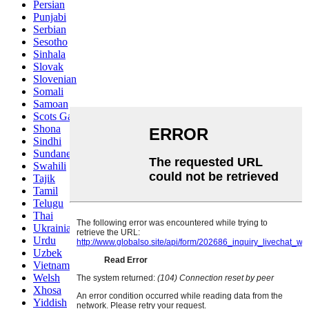
Persian
Punjabi
Serbian
Sesotho
Sinhala
Slovak
Slovenian
Somali
Samoan
Scots Gaelic
Shona
Sindhi
Sundanese
Swahili
Tajik
Tamil
Telugu
Thai
Ukrainian
Urdu
Uzbek
Vietnamese
Welsh
Xhosa
Yiddish