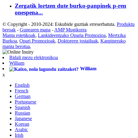
Zergatik lortzen dute burko-panpinek p-ren
onespena...
© Copyright - 2010-2024: Eskubide guztiak erreserbatuta.
Produktu
beroak
-
Gunearen mapa
-
AMP Mugikorra
Manta estetikoak
,
Lankideentzako Oparia Promozioa
,
Mertxika
Burkoa
,
Opari Promozioak
,
Doktoreen jostailuak
,
Kanpinerako
manta berotua
,
Bidali mezu elektronikoa
William
William
x
English
French
German
Portuguese
Spanish
Russian
Japanese
Korean
Arabic
Irish