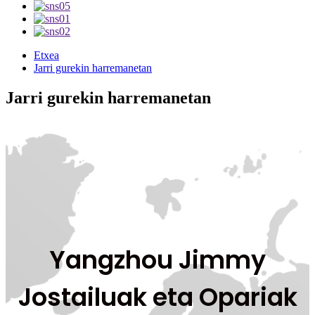
Etxea
Jarri gurekin harremanetan
Jarri gurekin harremanetan
Yangzhou Jimmy
Jostailuak eta Opariak