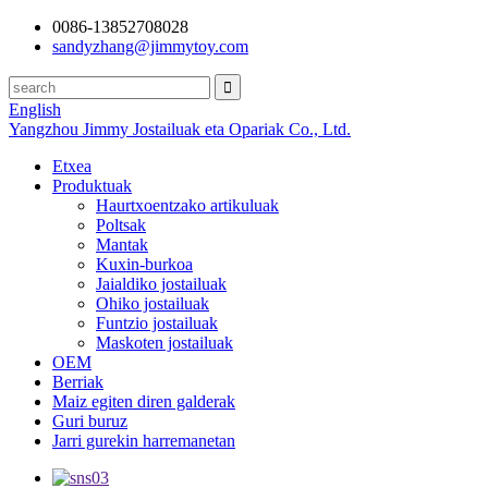
0086-13852708028
sandyzhang@jimmytoy.com
English
Yangzhou Jimmy Jostailuak eta Opariak Co., Ltd.
Etxea
Produktuak
Haurtxoentzako artikuluak
Poltsak
Mantak
Kuxin-burkoa
Jaialdiko jostailuak
Ohiko jostailuak
Funtzio jostailuak
Maskoten jostailuak
OEM
Berriak
Maiz egiten diren galderak
Guri buruz
Jarri gurekin harremanetan