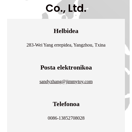
Co., Ltd.
Helbidea
283-Wei Yang errepidea, Yangzhou, Txina
Posta elektronikoa
sandyzhang@jimmytoy.com
Telefonoa
0086-13852708028