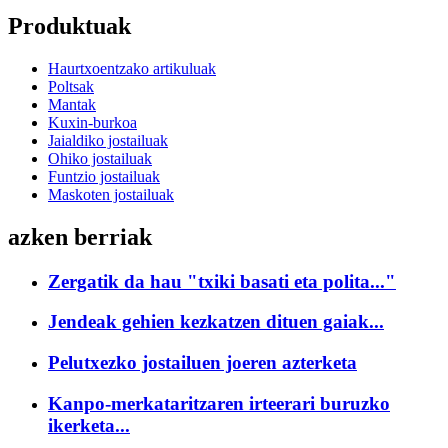
Produktuak
Haurtxoentzako artikuluak
Poltsak
Mantak
Kuxin-burkoa
Jaialdiko jostailuak
Ohiko jostailuak
Funtzio jostailuak
Maskoten jostailuak
azken berriak
Zergatik da hau "txiki basati eta polita..."
Jendeak gehien kezkatzen dituen gaiak...
Pelutxezko jostailuen joeren azterketa
Kanpo-merkataritzaren irteerari buruzko
ikerketa...