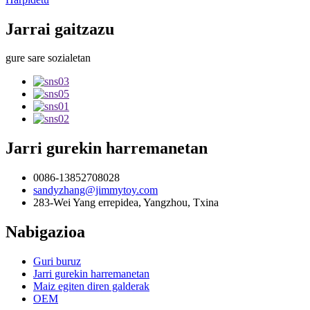
Jarrai gaitzazu
gure sare sozialetan
Jarri gurekin harremanetan
0086-13852708028
sandyzhang@jimmytoy.com
283-Wei Yang errepidea, Yangzhou, Txina
Nabigazioa
Guri buruz
Jarri gurekin harremanetan
Maiz egiten diren galderak
OEM