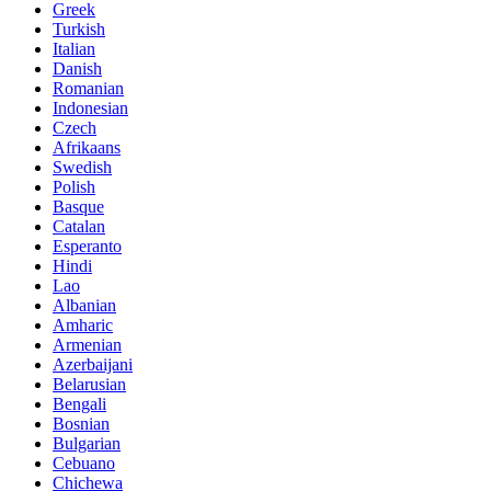
Greek
Turkish
Italian
Danish
Romanian
Indonesian
Czech
Afrikaans
Swedish
Polish
Basque
Catalan
Esperanto
Hindi
Lao
Albanian
Amharic
Armenian
Azerbaijani
Belarusian
Bengali
Bosnian
Bulgarian
Cebuano
Chichewa