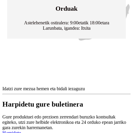
Orduak
Astelehenetik ostiralera: 9:00etatik 18:00etara
Larunbata, igandea: Itxita
Idatzi zure mezua hemen eta bidali iezaguzu
Harpidetu gure buletinera
Gure produktuei edo prezioen zerrendari buruzko kontsultak
egiteko, utzi zure helbide elektronikoa eta 24 orduko epean jarriko
gara zurekin harremanetan.
Harpidetu