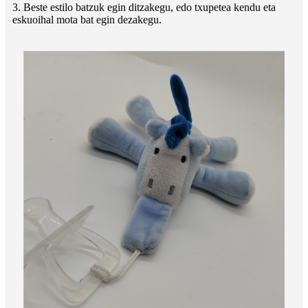
3. Beste estilo batzuk egin ditzakegu, edo txupetea kendu eta
eskuoihal mota bat egin dezakegu.