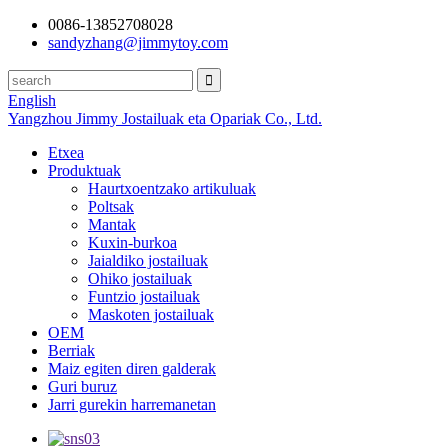
0086-13852708028
sandyzhang@jimmytoy.com
English
Yangzhou Jimmy Jostailuak eta Opariak Co., Ltd.
Etxea
Produktuak
Haurtxoentzako artikuluak
Poltsak
Mantak
Kuxin-burkoa
Jaialdiko jostailuak
Ohiko jostailuak
Funtzio jostailuak
Maskoten jostailuak
OEM
Berriak
Maiz egiten diren galderak
Guri buruz
Jarri gurekin harremanetan