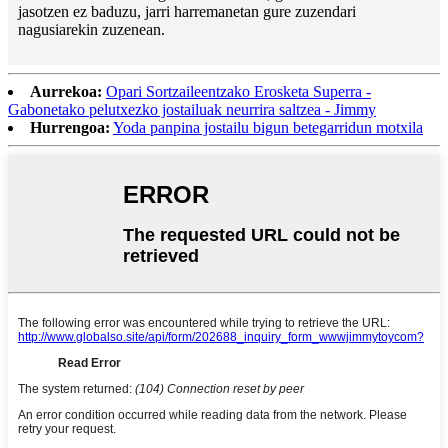
jasotzen ez baduzu, jarri harremanetan gure zuzendari
nagusiarekin zuzenean.
Aurrekoa:
Opari Sortzaileentzako Erosketa Superra -
Gabonetako pelutxezko jostailuak neurrira saltzea - ​​Jimmy
Hurrengoa:
Yoda panpina jostailu bigun betegarridun motxila