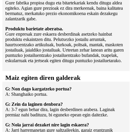
Gure fabrika propioa dugu eta bitartekariak kendu ditugu aldea
egiteko. Agian gure prezioak ez dira merkeenak, baina kalitatea
bermatuz, merkatuko prezio ekonomikoena eskain dezakegu
zalantzarik gabe.
Produktu barietate aberatsa.
Gure enpresak zure eskaera desberdinak asetzeko hainbat
produktu eskaintzen ditu. Pelutxezko jostailu arruntak,
haurtxoentzako artikuluak, burkoak, poltsak, mantak, maskoten
jostailuak, jaialdiko jostailuak. Urteetan zehar lanean aritu garen
puntuzko jostailuentzako jostailuentzako bufandak, txapelak,
eskularruak eta jertseak egiten ditugu puntuzko jostailuetarako.
Maiz egiten diren galderak
G: Non dago kargatzeko portua?
A: Shanghaiko portua.
G: Zein da laginen denbora?
A: 3-7 egun behar dira, lagin desberdinen arabera. Laginak
premiaz nahi badituzu, bi eguneko epean egin daitezke.
G: Nola jarrai dezaket nire lagin eskaera?
A: Jarri harremanetan gure saltzaileekin, garaiz erantzunik