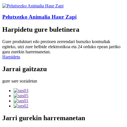
Pelutxezko Animalia Haur Zapi
Harpidetu gure buletinera
Gure produktuei edo prezioen zerrendari buruzko kontsultak
egiteko, utzi zure helbide elektronikoa eta 24 orduko epean jarriko
gara zurekin harremanetan.
Harpidetu
Jarrai gaitzazu
gure sare sozialetan
Jarri gurekin harremanetan