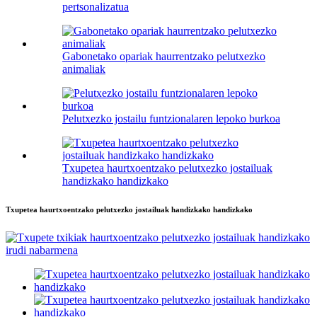
pertsonalizatua
Gabonetako opariak haurrentzako pelutxezko
animaliak
Pelutxezko jostailu funtzionalaren lepoko burkoa
Txupetea haurtxoentzako pelutxezko jostailuak
handizkako handizkako
Txupetea haurtxoentzako pelutxezko jostailuak handizkako handizkako