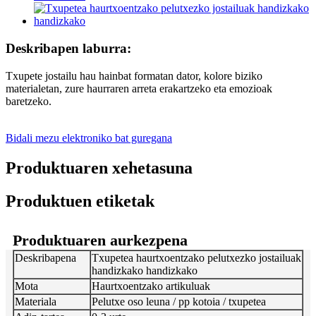
Deskribapen laburra:
Txupete jostailu hau hainbat formatan dator, kolore biziko
materialetan, zure haurraren arreta erakartzeko eta emozioak
baretzeko.
Bidali mezu elektroniko bat guregana
Produktuaren xehetasuna
Produktuen etiketak
Produktuaren aurkezpena
Deskribapena
Txupetea haurtxoentzako pelutxezko jostailuak
handizkako handizkako
Mota
Haurtxoentzako artikuluak
Materiala
Pelutxe oso leuna / pp kotoia / txupetea