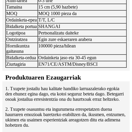
Adin-tartea
0-3 urte
Tamaina
15 cm (5,90 hazbete)
MOQ
MOQ 1000 pieza da
Ordainketa-epea
T/T, L/C
Bidalketa portua
SHANGAI
Logotipoa
Pertsonalizatu daiteke
Ontziratzea
Egin zure eskaeraren arabera
Hornikuntza
100000 pieza/hilean
gaitasuna
Bidalketa-ordua
Ordainketa jaso eta 30-45 egun
Ziurtagiria
EN71/CE/ASTM/Disney/BSCI
Produktuaren Ezaugarriak
1. Txupete jostailu hau kalitate handiko larruazalerako egokia
den ehunez egina dago, eta kotoi seguruz beteta dago. Betegarri
osoak jostailua erresistentzia ona du haurtxoak erraz heltzeko.
2. Txupete osasuntsu eta ingurumena errespetatzen duena
haurraren emozioak baretzeko erabiltzen da, ikusmen, entzumen,
ukimen eta usaimen esperientziak areagotzen ditu eta adimena
hobetzen du.