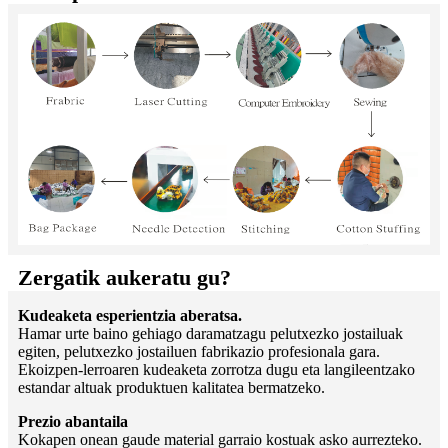
Zergatik aukeratu gu?
Kudeaketa esperientzia aberatsa.
Hamar urte baino gehiago daramatzagu pelutxezko jostailuak
egiten, pelutxezko jostailuen fabrikazio profesionala gara.
Ekoizpen-lerroaren kudeaketa zorrotza dugu eta langileentzako
estandar altuak produktuen kalitatea bermatzeko.
Prezio abantaila
Kokapen onean gaude material garraio kostuak asko aurrezteko.