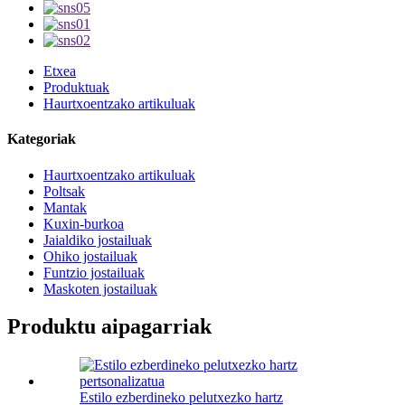
Etxea
Produktuak
Haurtxoentzako artikuluak
Kategoriak
Haurtxoentzako artikuluak
Poltsak
Mantak
Kuxin-burkoa
Jaialdiko jostailuak
Ohiko jostailuak
Funtzio jostailuak
Maskoten jostailuak
Produktu aipagarriak
Estilo ezberdineko pelutxezko hartz