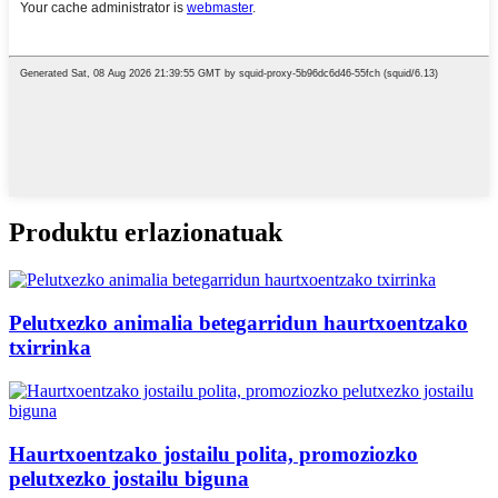
Produktu erlazionatuak
Pelutxezko animalia betegarridun haurtxoentzako
txirrinka
Haurtxoentzako jostailu polita, promoziozko
pelutxezko jostailu biguna