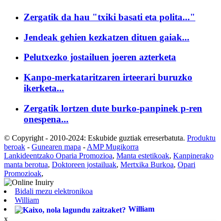
Zergatik da hau "txiki basati eta polita..."
Jendeak gehien kezkatzen dituen gaiak...
Pelutxezko jostailuen joeren azterketa
Kanpo-merkataritzaren irteerari buruzko
ikerketa...
Zergatik lortzen dute burko-panpinek p-ren
onespena...
© Copyright - 2010-2024: Eskubide guztiak erreserbatuta.
Produktu
beroak
-
Gunearen mapa
-
AMP Mugikorra
Lankideentzako Oparia Promozioa
,
Manta estetikoak
,
Kanpinerako
manta berotua
,
Doktoreen jostailuak
,
Mertxika Burkoa
,
Opari
Promozioak
,
Bidali mezu elektronikoa
William
William
x