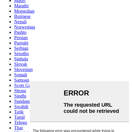
Maori
Marathi
Mongolian
Burmese
Nepali
Norwegian
Pashto
Persian
Punjabi
Serbian
Sesotho
Sinhala
Slovak
Slovenian
Somali
Samoan
Scots Gaelic
Shona
Sindhi
Sundanese
Swahili
Tajik
Tamil
Telugu
Thai