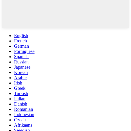
English
French
German
Portuguese
Spanish
Russian
Japanese
Korean
Arabic
Irish
Greek
Turkish
Italian
Danish
Romanian
Indonesian
Czech
Afrikaans
Swedish